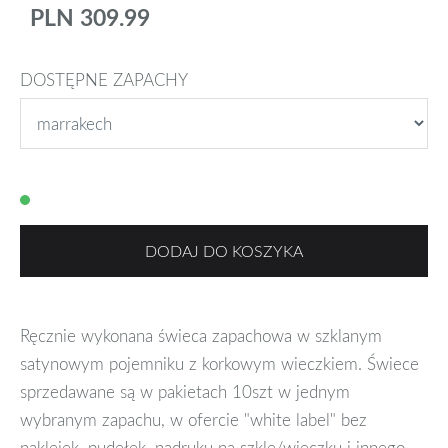
PLN 309.99
DOSTĘPNE ZAPACHY
DODAJ DO KOSZYKA
Ręcznie wykonana świeca zapachowa w szklanym
satynowym pojemniku z korkowym wieczkiem. Świece
sprzedawane są w pakietach 10szt w jednym
wybranym zapachu, w ofercie "white label" bez
naklejek, pudełek, nadruku na szkle/wieczku i innego