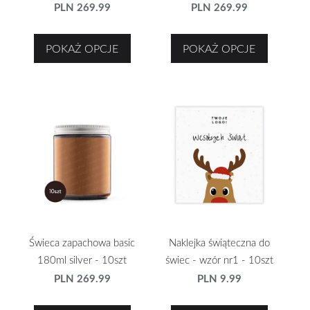
PLN 269.99
PLN 269.99
POKAŻ OPCJE
POKAŻ OPCJE
Świeca zapachowa basic
Naklejka świąteczna do
180ml silver - 10szt
świec - wzór nr1 - 10szt
PLN 269.99
PLN 9.99