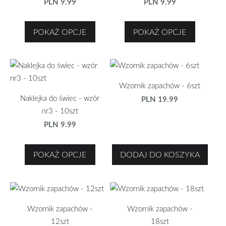
PLN 9.99
PLN 9.99
POKAŻ OPCJE
POKAŻ OPCJE
Wzornik zapachów - 6szt
Naklejka do świec - wzór
PLN 19.99
nr3 - 10szt
PLN 9.99
POKAŻ OPCJE
DODAJ DO KOSZYKA
Wzornik zapachów -
Wzornik zapachów -
12szt
18szt