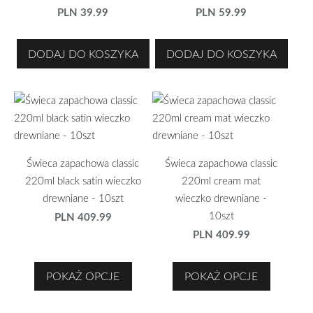
PLN 39.99
PLN 59.99
DODAJ DO KOSZYKA
DODAJ DO KOSZYKA
Świeca zapachowa classic
Świeca zapachowa classic
220ml black satin wieczko
220ml cream mat
drewniane - 10szt
wieczko drewniane -
10szt
PLN 409.99
PLN 409.99
POKAŻ OPCJE
POKAŻ OPCJE