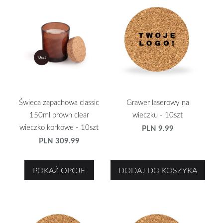
Świeca zapachowa classic
Grawer laserowy na
150ml brown clear
wieczku - 10szt
wieczko korkowe - 10szt
PLN 9.99
PLN 309.99
POKAŻ OPCJE
DODAJ DO KOSZYKA