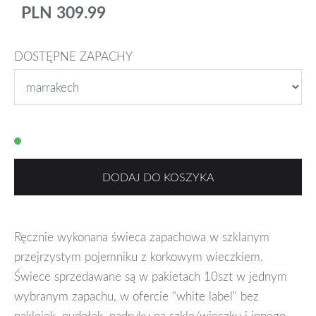
PLN 309.99
DOSTĘPNE ZAPACHY
DODAJ DO KOSZYKA
Ręcznie wykonana świeca zapachowa w szklanym
przejrzystym pojemniku z korkowym wieczkiem.
Świece sprzedawane są w pakietach 10szt w jednym
wybranym zapachu, w ofercie "white label" bez
naklejek, pudełek, nadruku na szkle/wieczku i innego